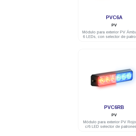
.
PVC6A
PV
Módulo para exterior PV Ámb
6 LEDs, con selector de patr
Watts 12/24 VDC incluye br
.
PVC6RB
PV
Módulo para exterior PV Rojo
c/6 LED selector de patrone
12/24 VDC incluye brida