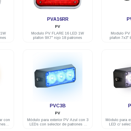
.
PVA16RR
P
PV
 1W
Modulo PV FLARE 16 LED 1W
Modulo PV
ones
plafon 9X7" rojo 18 patrones
plafon 7x3" 
.
PVC3B
PV
ar con
Módulo para exterior PV Azul con 3
Módulo para ex
LEDs con selector de patrones 3
LED c/ selec
ida
Watts 12/24 VDC incluye brida
12/24 VD