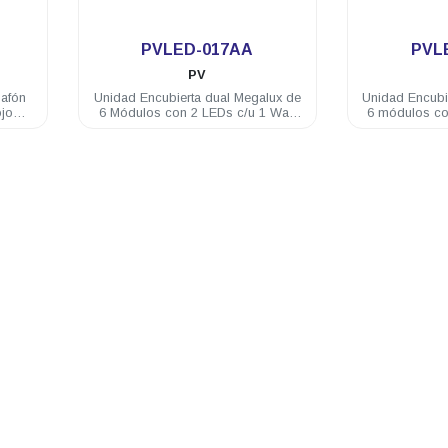
PVLED-017AA
PVL
PV
lafón
Unidad Encubierta dual Megalux de
Unidad Encubi
jo
6 Módulos con 2 LEDs c/u 1 Watt
6 módulos co
c/led 12 VDC color Ámbar/Ámbar
c/led 12 VD