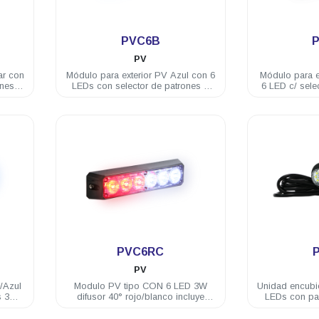
.
PVC6B
PV
ar con
Módulo para exterior PV Azul con 6
Módulo para e
ones 3
LEDs con selector de patrones 3
6 LED c/ sele
ida
Watts 12/24 VDC incluye brida
12/24 VD
.
PVC6RC
PV
/Azul
Modulo PV tipo CON 6 LED 3W
Unidad encubi
s 3W
difusor 40° rojo/blanco incluye
LEDs con pat
brida
inc