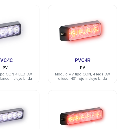
.
.
PVC4C
PVC4R
PV
PV
tipo CON 4 LED 3W
Modulo PV tipo CON, 4 leds 3W
blanco incluye brida
difusor 40° rojo incluye brida