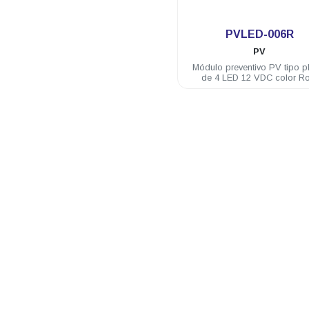
.
PVLED-006R
PV
Módulo preventivo PV tipo p
de 4 LED 12 VDC color Ro
(requiere brida)