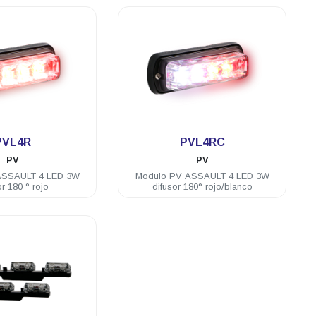
.
.
PVL4R
PVL4RC
PV
PV
ASSAULT 4 LED 3W
Modulo PV ASSAULT 4 LED 3W
or 180 ° rojo
difusor 180° rojo/blanco