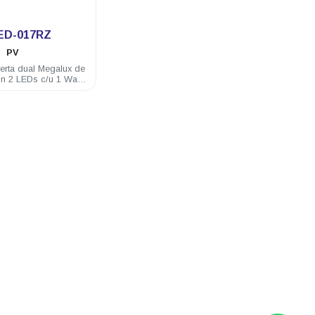
.
ED-017RZ
PV
erta dual Megalux de
n 2 LEDs c/u 1 Watt
C color Rojo/Azul