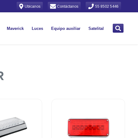
Ubícanos
Contáctanos
55 8502 5446
Maverick
Luces
Equipo auxiliar
Satelital
R