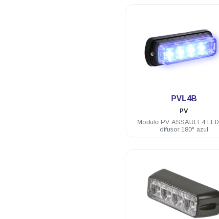
.
PVL4B
PV
Modulo PV ASSAULT 4 LE
difusor 180° azul