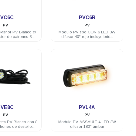
.
.
PVC6C
PVC6R
PV
PV
xterior PV Blanco c/
Modulo PV tipo CON 6 LED 3W
ctor de patrones 3W
difusor 40° rojo incluye brida
C incluye brida
.
.
PVE8C
PVL4A
PV
PV
erta PV Blanco con 8
Modulo PV ASSAULT 4 LED 3W
rones de destellos
difusor 180° ámbar
luye brida