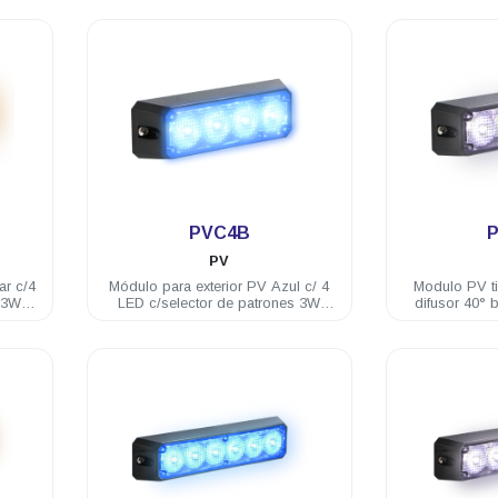
.
PVC4B
PV
ar c/4
Módulo para exterior PV Azul c/ 4
Modulo PV 
s 3W
LED c/selector de patrones 3W
difusor 40° 
12/24 VDC incluye brida