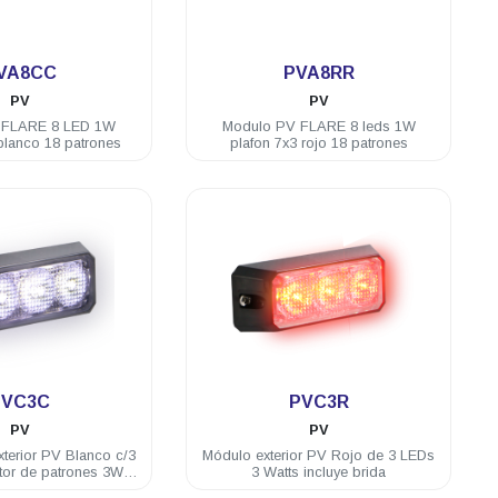
.
.
VA8CC
PVA8RR
PV
PV
 FLARE 8 LED 1W
Modulo PV FLARE 8 leds 1W
blanco 18 patrones
plafon 7x3 rojo 18 patrones
.
.
PVC3C
PVC3R
PV
PV
terior PV Blanco c/3
Módulo exterior PV Rojo de 3 LEDs
tor de patrones 3W
3 Watts incluye brida
C incluye brida