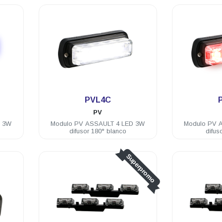
.
PVL4C
PV
D 3W
Modulo PV ASSAULT 4 LED 3W
Modulo PV 
difusor 180° blanco
difus
Superpromo