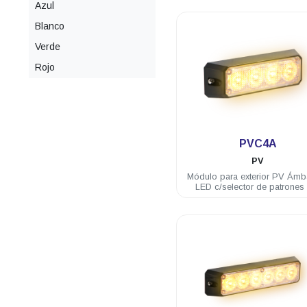
Azul
Blanco
Verde
Rojo
.
PVC4A
PV
Módulo para exterior PV Ámb
LED c/selector de patrone
12/24 VDC incluye brida