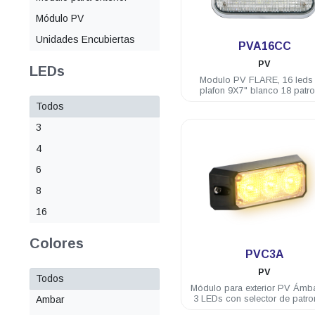
Módulo PV
.
Unidades Encubiertas
PVA16CC
PV
LEDs
Modulo PV FLARE, 16 leds
plafon 9X7" blanco 18 patr
Todos
3
4
6
8
16
.
Colores
PVC3A
PV
Todos
Módulo para exterior PV Ámb
3 LEDs con selector de patrones 3
Ambar
Watts 12/24 VDC incluye br