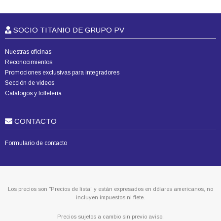
SOCIO TITANIO DE GRUPO PV
Nuestras oficinas
Reconocimientos
Promociones exclusivas para integradores
Sección de videos
Catálogos y folletería
CONTACTO
Formulario de contacto
Los precios son “Precios de lista” y están expresados en dólares americanos, no
incluyen impuestos ni flete.
Precios sujetos a cambio sin previo aviso.