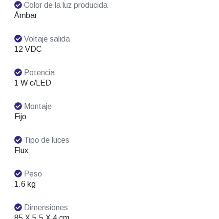
Color de la luz producida
Ámbar
Voltaje salida
12 VDC
Potencia
1 W c/LED
Montaje
Fijo
Tipo de luces
Flux
Peso
1.6 kg
Dimensiones
85 X 5.5 X 4 cm