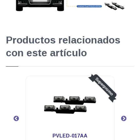
Productos relacionados
con este artículo
Superpromo
.
A
PVLED-006R