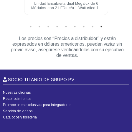
galux de 6
Módulo preventivo PV tipo plafón de 4 LED
att c/led 12
12 VDC color Rojo (requiere brida)
mbar
Los precios son “Precios a distribuidor” y están
expresados en dólares americanos, pueden variar sin
previo aviso, asegúrese verificándolos con su ejecutivo
de ventas.
SOCIO TITANIO DE GRUPO PV
Nuestras oficinas
Reconocimientos
Promociones exclusivas para integradores
Sección de videos
Catálogos y folletería