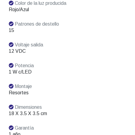
Color de la luz producida
Rojo/Azul
Patrones de destello
15
Voltaje salida
12 VDC
Potencia
1 W c/LED
Montaje
Resortes
Dimensiones
18 X 3.5 X 3.5 cm
Garantía
1 año