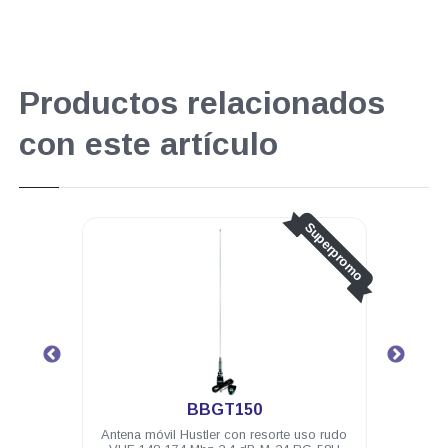
Productos relacionados
con este artículo
Superpromo
BBGT150
LM
Antena móvil Hustler con resorte uso rudo
Antena móvil Hus