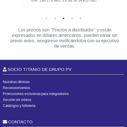
VHF 148-174 Mhz 3.4 dB M-34 RG-58U
M
(5m) PL-259
Los precios son “Precios a distribuidor” y están
expresados en dólares americanos, pueden variar sin
previo aviso, asegúrese verificándolos con su ejecutivo
de ventas.
SOCIO TITANIO DE GRUPO PV
Nuestras oficinas
Reconocimientos
Promociones exclusivas para integradores
Sección de videos
Catálogos y folletería
CONTACTO