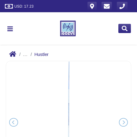
USD: 17.23
...
Hustler