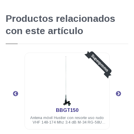
Productos relacionados
con este artículo
o
Superpromo
BBGT150
Antena móvil Hustler con resorte uso rudo
Antena base 
VHF 148-174 Mhz 3.4 dB M-34 RG-58U
167-17
(5m) PL-259