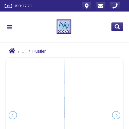
USD: 17.23
...
Hustler