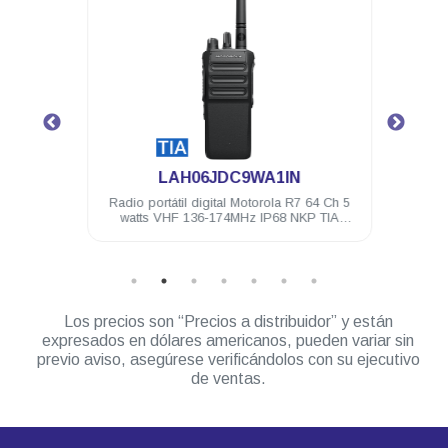
.
LAH06JDC9WA1IN
4 Ch 5
Radio portátil digital Motorola R7 64 Ch 5
Radio 
TIA
watts VHF 136-174MHz IP68 NKP TIA
wa
Compatible
Los precios son “Precios a distribuidor” y están
expresados en dólares americanos, pueden variar sin
previo aviso, asegúrese verificándolos con su ejecutivo
de ventas.