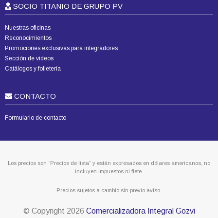
SOCIO TITANIO DE GRUPO PV
Nuestras oficinas
Reconocimientos
Promociones exclusivas para integradores
Sección de videos
Catálogos y folletería
CONTACTO
Formulario de contacto
Los precios son “Precios de lista” y están expresados en dólares americanos, no
incluyen impuestos ni flete.
Precios sujetos a cambio sin previo aviso.
© Copyright
2026
Comercializadora Integral Gozvi