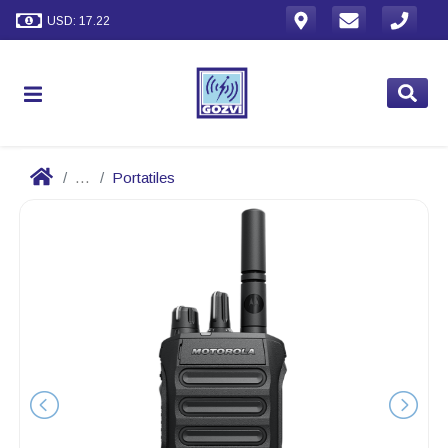
USD: 17.22
...
Portatiles