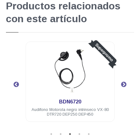
Productos relacionados
con este artículo
Superpromo
BDN6720
-480Mhz
Audifono Motorola negro intrinseco VX-80
Auri
DTR720 DEP250 DEP450
con 