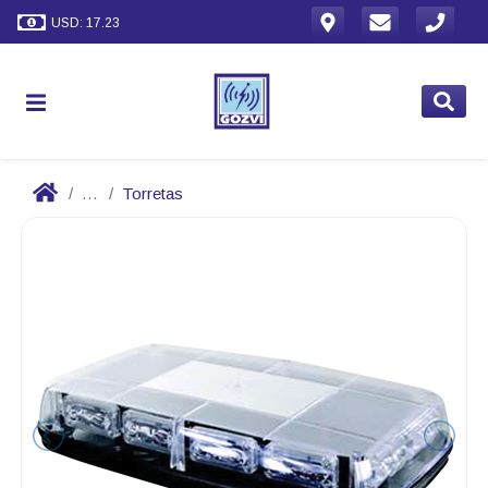
USD: 17.23
...
Torretas