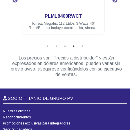
.
T
PVET38RB
Watts 46"
Unidad Encubierta PV Rojo/Azul trasera de
M
r, sirena y
38 LEDs 1 Watt 12 VDC 2 luces penetracion
y montaje brid
Los precios son “Precios a distribuidor” y están
expresados en dólares americanos, pueden variar sin
previo aviso, asegúrese verificándolos con su ejecutivo
de ventas.
SOCIO TITANIO DE GRUPO PV
Nuestras oficinas
Reconocimientos
Promociones exclusivas para integradores
Sección de videos