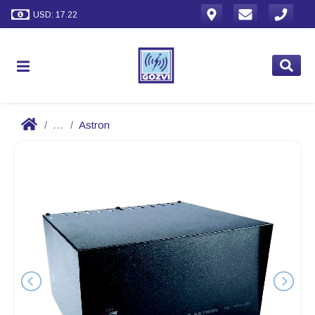
USD: 17.22
...
Astron