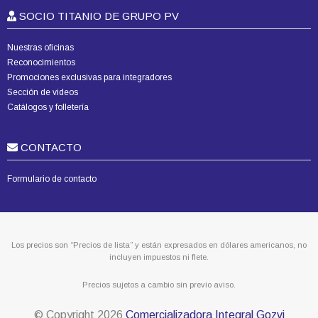
SOCIO TITANIO DE GRUPO PV
Nuestras oficinas
Reconocimientos
Promociones exclusivas para integradores
Sección de videos
Catálogos y folletería
CONTACTO
Formulario de contacto
Los precios son “Precios de lista” y están expresados en dólares americanos, no
incluyen impuestos ni flete.
Precios sujetos a cambio sin previo aviso.
© Copyright
2026
Comercializadora Integral Gozvi