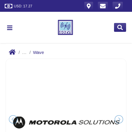
USD: 17.27
...
Wave