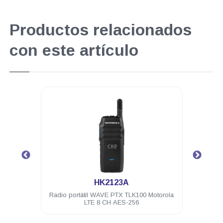
Productos relacionados
con este artículo
.
HK2123A
orola
Radio portátil WAVE PTX TLK100 Motorola
Servi
eses
LTE 8 CH AES-256