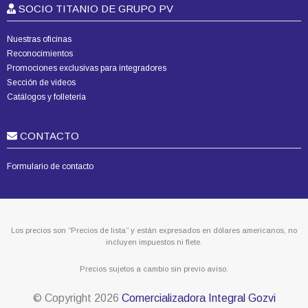
SOCIO TITANIO DE GRUPO PV
Nuestras oficinas
Reconocimientos
Promociones exclusivas para integradores
Sección de videos
Catálogos y folletería
CONTACTO
Formulario de contacto
Los precios son “Precios de lista” y están expresados en dólares americanos, no
incluyen impuestos ni flete.
Precios sujetos a cambio sin previo aviso.
© Copyright
2026
Comercializadora Integral Gozvi