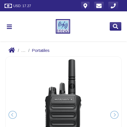
USD: 17.27
...
Portatiles