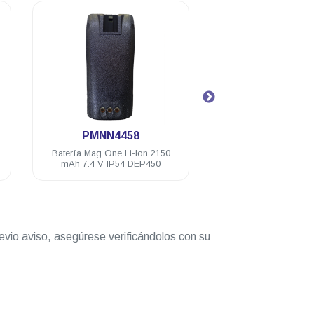
.
.
PMNN4458
PMLN444
Batería Mag One Li-Ion 2150
Audífono Motorola m
mAh 7.4 V IP54 DEP450
c/VOX 1 hilo negro 
D8 DEP450 DT
evio aviso, asegúrese verificándolos con su