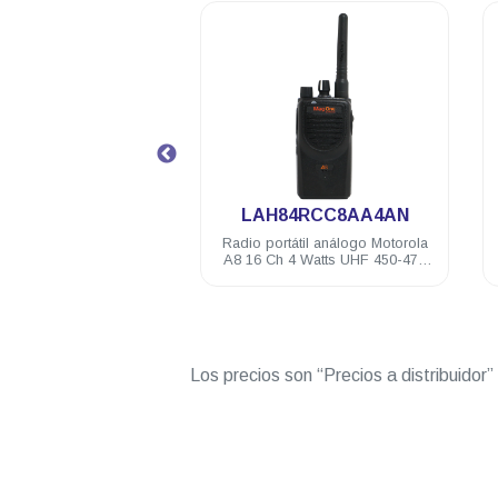
.
.
84KDC8AA4AN
LAH84RCC8AA4AN
tátil análogo Motorola
Radio portátil análogo Motorola
 5 Watts VHF 150-174
A8 16 Ch 4 Watts UHF 450-470
Mhz NKP
Mhz NKP
Los precios son “Precios a distribuidor