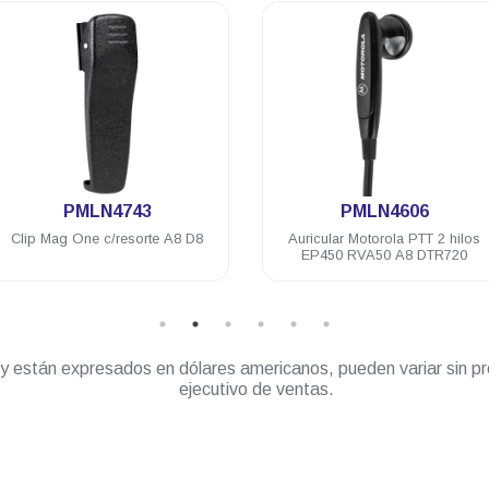
.
.
PMLN4743
PMLN4606
Clip Mag One c/resorte A8 D8
Auricular Motorola PTT 2 hilos
EP450 RVA50 A8 DTR720
” y están expresados en dólares americanos, pueden variar sin pr
ejecutivo de ventas.