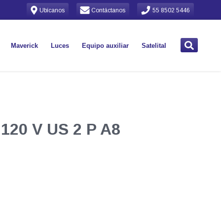
Ubícanos
Contáctanos
55 8502 5446
Maverick
Luces
Equipo auxiliar
Satelital
120 V US 2 P A8