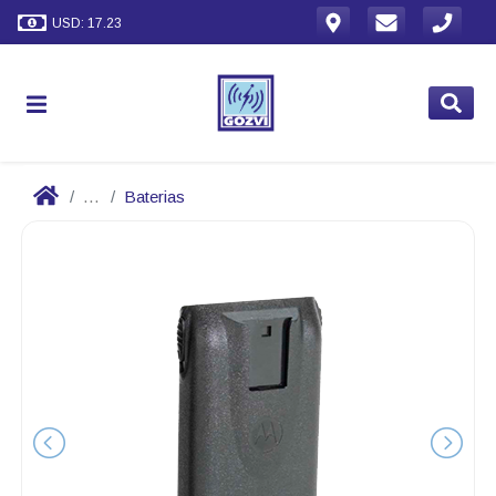
USD: 17.23
...
Baterias