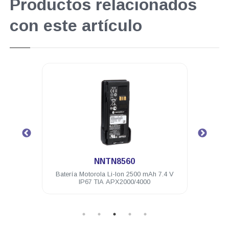
Productos relacionados
con este artículo
.
NNTN8560
7.4 V
Batería Motorola Li-Ion 2500 mAh 7.4 V
Bater
IP67 TIA APX2000/4000