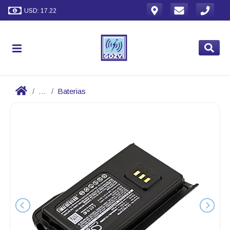
USD: 17.22
...
Baterias