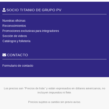
SOCIO TITANIO DE GRUPO PV
Nuestras oficinas
Reconocimientos
Promociones exclusivas para integradores
Sección de videos
Catálogos y folletería
CONTACTO
Formulario de contacto
Los precios son “Precios de lista” y están expresados en dólares americanos, no
incluyen impuestos ni flete.
Precios sujetos a cambio sin previo aviso.