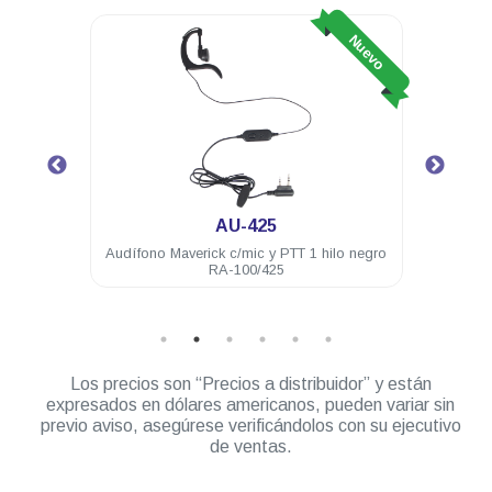
Nuevo
Nuevo
AU-425
100 16
Audífono Maverick c/mic y PTT 1 hilo negro
Ant
RA-100/425
Los precios son “Precios a distribuidor” y están
expresados en dólares americanos, pueden variar sin
previo aviso, asegúrese verificándolos con su ejecutivo
de ventas.