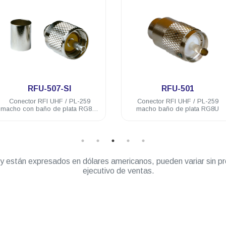
.
.
RFU-501
RG-58/U-500
Conector RFI UHF / PL-259
Cable coaxial Condumex
macho baño de plata RG8U
58/U Bobina de 500 M
” y están expresados en dólares americanos, pueden variar sin pr
ejecutivo de ventas.