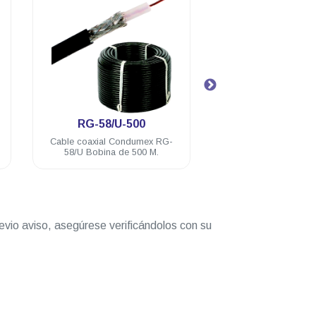
.
.
RG-8/U-500
RFU-
 RG-
Cable Condumex tipo RG8/U
Conector RFI 
.
500mts 90% malla Cobre
macho baño de
evio aviso, asegúrese verificándolos con su