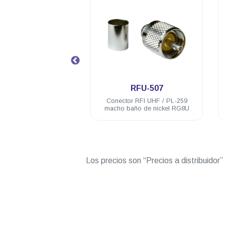
.
.
RFU-507
RFU-507-SI
nector RFI UHF / PL-259
Conector RFI UHF / PL-259
cho baño de nickel RG8U
macho con baño de plata RG8/U
CTN-400
Los precios son “Precios a distribuidor