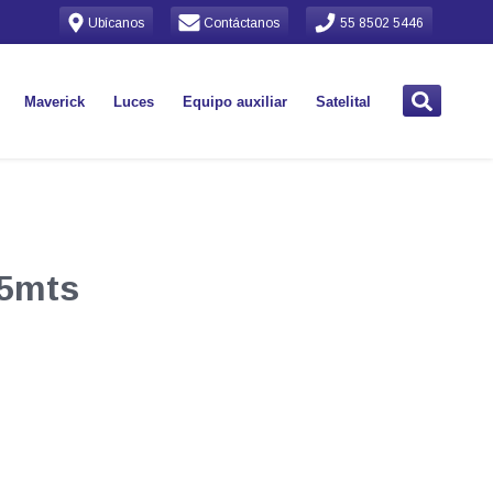
Ubícanos
Contáctanos
55 8502 5446
Maverick
Luces
Equipo auxiliar
Satelital
 5mts